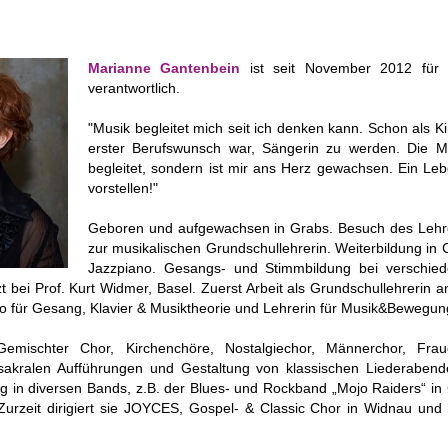
Marianne Gantenbein
ist seit November 2012 für 
verantwortlich.
"Musik begleitet mich seit ich denken kann. Schon als K
erster Berufswunsch war, Sängerin zu werden. Die Mus
begleitet, sondern ist mir ans Herz gewachsen. Ein Leb
vorstellen!"
Geboren und aufgewachsen in Grabs. Besuch des Lehre
zur musikalischen Grundschullehrerin. Weiterbildung in C
Jazzpiano. Gesangs- und Stimmbildung bei verschi
zt bei Prof. Kurt Widmer, Basel. Zuerst Arbeit als Grundschullehrerin
dio für Gesang, Klavier & Musiktheorie und Lehrerin für Musik&Bewegu
: Gemischter Chor, Kirchenchöre, Nostalgiechor, Männerchor, Fra
 sakralen Aufführungen und Gestaltung von klassischen Liederabend
g in diversen Bands, z.B. der Blues- und Rockband „Mojo Raiders“ in 
rzeit dirigiert sie JOYCES, Gospel- & Classic Chor in Widnau und 