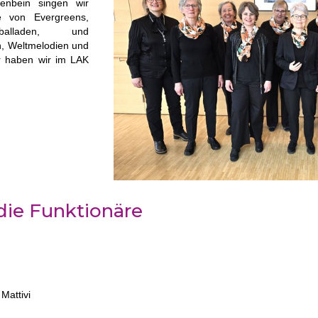
tenbein singen wir
re von Evergreens,
balladen, und
n, Weltmelodien und
hr haben wir im LAK
die Funktionäre
Mattivi