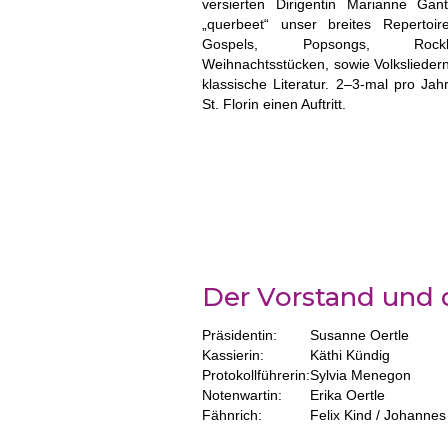
versierten Dirigentin Marianne Gan
„querbeet“ unser breites Repertoi
Gospels, Popsongs, Rock
Weihnachtsstücken, sowie Volkslieder
klassische Literatur. 2–3-mal pro Ja
St. Florin einen Auftritt.
Der Vorstand und 
Präsidentin:
Susanne Oertle
Kassierin:
Käthi Kündig
Protokollführerin:
Sylvia Menegon
Notenwartin:
Erika Oertle
Fähnrich:
Felix Kind / Johannes 