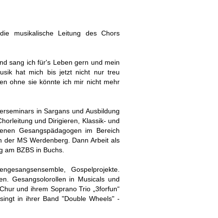
die musikalische Leitung des Chors
ind sang ich für's Leben gern und mein
ik hat mich bis jetzt nicht nur treu
en ohne sie könnte ich mir nicht mehr
rseminars in Sargans und Ausbildung
horleitung und Dirigieren, Klassik- und
edenen Gesangspädagogen im Bereich
 an der MS Werdenberg. Dann Arbeit als
ng am BZBS in Buchs.
uengesangsensemble, Gospelprojekte.
en. Gesangsolorollen in Musicals und
Chur und ihrem Soprano Trio „3forfun“
singt in ihrer Band "Double Wheels" -